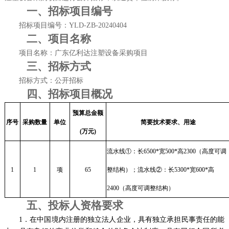
一、
招标项目编号
招标项目编号：
YLD-ZB-20240404
二、
项目名称
项目名称：广东亿利达注塑设备采购项目
三、
招标方式
招标方式：公开招标
四、招标项目概况
预算总金额
序号
采购数量
单位
简要技术要求、用途
(
万
元
)
流水线①：长
6500*
宽
500*
高
2300
（高度可调
1
1
项
65
整结构）；流水线②：
长
5300*
宽
600*
高
2400
（高度可调整结构）
五、投标人资格要求
1．
在中国境内注册的独立法人企业，具有独立承担民事责任的能