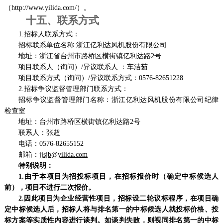
（
http://www.yilida.com/）
。
十五、联系方式
1.
招标人联系方式：
招标联系单位名称
:
浙江亿利达风机股份有限公司
地址：浙江省台州市路桥区横街镇亿利达路
2号
项目联系人（询问）
/异议联系人
：车洁茹
项目联系方式（询问）
/异议联系方式
：
0576-82651228
2.
招标争议监督管理部门联系方式：
招标争议监督管理部门名称：浙江亿利达风机股份有限公司纪律
检查室
地址：台州市路桥区横街镇亿利达路
2号
联系人：张超
电话：
0576-82655152
邮箱：
jjsjb@yilida.com
特别说明：
1
.
由于本项目为招投标项目，在招标报价时（确定中标候选人
前），项目不进行二次报价。
2
.
因此项目为企业经营性项目，
招标设二轮议标程序，
在项目确
定中标
候选人
后，招标人将
与
排名第一的中标候选人就投标价格、投
标方案等实质性内容进行谈判。如谈判失败，则视同排名第一的中标