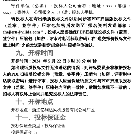
寄件单位（必填）：投标人公司全称；地址：
xxx（邮编：
xxx）；寄件人：公司报名人；电话：报名人手机。
请投标人在寄出纸质投标文件以后同步将
PDF扫描版投标文件
（盖章、签字件）压缩包加密后发送至“报名资料发送邮箱：
chejieru@yilida.com
”
，投标人应当确保
PDF扫描版投标文件（盖章、
签字件）压缩包（加密，
评审时电话获取密码
）在
“递交报价投标文件
截止时间”之前发送到指定邮箱并与
招标单位
确认。
九、
开标时间
开标时间：
20
24
年
5
月
22
日
8
时
30
分
00
秒
如出现纸质投标文件无法送达的情况，则评标委员会将根据投标
人的
PDF扫描版投标文件（盖章、签字件）压缩包（加密，
评审时电
话获取密码
）进行评审，投标人应当保证纸质文件与
PDF扫描版投标
文件（盖章、签字件）压缩包内容的一致性，后期如发现不一致的，
招标人有权终止合同并追究投标人的法律责任。
十、
开标地点
开标地点：浙江亿利达风机股份有限公司厂区
十一、投标保证金
投标保证金类型：投标保证金
投标保证金：
/