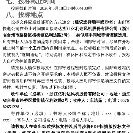
七、
投标截止时间
投标截止时间：
20
26
年
5
月
18
日
17
时
00
分
00
秒
八、投标地点
投标文件应通过邮寄的方式递交（
建议选择顺丰或
EMS
）由邮寄
快递公司
在截止时间前直接送达
浙江
亿利达风机股份有限公司
（浙江
省台州
市路桥区横街镇亿利达路
2号
）
，
类似顺丰同城等请谨慎选用
。
所有投标人须考虑物流等相关因素，合理计划邮寄时间，尽量在开标
截止时间
前一个工作日内
送到指定地点。在投标截止时间后送达的，
将被视为
“逾期送达”。特别说明：双休日和法定节假日不收件，投标
人自行承担邮寄风险。
请投标人确保投标文件在邮寄过程密封包装完好，因邮寄过程的
密封破损造成不符合开标要求的，本招标人概不负责。建议投标文件
密封包装后邮寄时再进行外包装。投标人应对邮寄快递响应文件的完
整性、密封性负责。请按以下格式邮寄：
收件单位（必填）：浙江
亿利达风机股份有限公司
；地址：浙江
省台州
市路桥区横街镇亿利达路
2号
；收件人：
车洁茹
；电话：
0576-
82651228
。
寄件单位（必填）：投标人公司全称；地址：
xxx（邮编：
xxx）；寄件人：公司报名人；电话：报名人手机。
请投标人在寄出纸质投标文件以后同步将
PDF扫描版投标文件