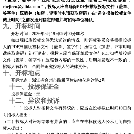
（盖章、签字件）压缩包加密后发送至“报名资料发送邮箱：
chejieru@yilida.com
”
，投标人应当确保
PDF扫描版投标文件（盖章、
签字件）压缩包（加密
，
评审时电话获取密码
）在
“递交报价投标文件
截止时间”之前发送到指定邮箱并与
招标单位
确认。
九、开标时间
开标时间：
20
26
年
5
月
19
日
09
时
00
分
00
秒
如出现纸质投标文件无法送达的情况，则评标委员会将根据投标
人的
PDF扫描版投标文件（盖章、签字件）压缩包（加密
，
评审时电
话获取密码
）进行评审，投标人应当保证纸质文件与
PDF扫描版投标
文件（盖章、签字件）压缩包内容的一致性，后期如发现不一致的，
招标人有权终止合同并追究投标人的法律责任。
十、开标地点
开标地点：
浙江省台州市路桥区横街镇亿利达路
2号
十一、投标保证金
投标保证金：
无
十二、
异议和投诉
（一）
投标人
对招标文件有异议的，应当在投标截止时间
10
日前
向招标人提出；
（二）
投标人对评标结果有异议的，应当在中标候选人公示期间
向招
标人提出
；