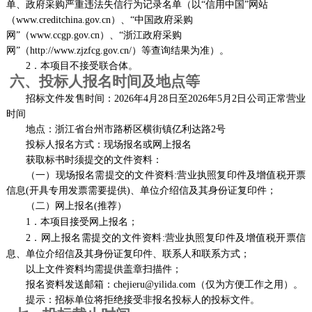
单、政府采购严重违法失信行为记录名单（以
“信用中国”网站
（www.creditchina.gov.cn）、“中国政府采购
网”（www.ccgp.gov.cn）、“浙江政府采购
网”（http://www.zjzfcg.gov.cn/）等查询结果为准）。
2．
本项目不接受联合体。
六、投标人报名时间及地点等
招标文件发售时间：
2026
年
4
月
28
日至
2026
年
5
月
2
日
公司正
常营业
时间
地点：
浙江省台州市路桥区横街镇亿利达路
2号
投标人报名方式：现场报名或网上报名
获取标书时须提交的文件资料：
（
一
）
现场报名需提交的文件资料
:营业执照复印件及增值税开票
信息(开具专用发票需要提供)、单位介绍信及其身份证复印件；
（
二
）网上报名
(推荐）
1．
本项目接受网上报名；
2．
网上报名需提交的文件资料
:营业执照复印件及增值税开票信
息、单位介绍信及其身份证复印件、联系人和联系方式；
以上文件资料均需提供盖章扫描件；
报名资料发送邮箱：
chejieru
@yilida.com
（仅为方便工作之用）。
提示：招标
单位
将拒绝接受非报名投标人的投标文件。