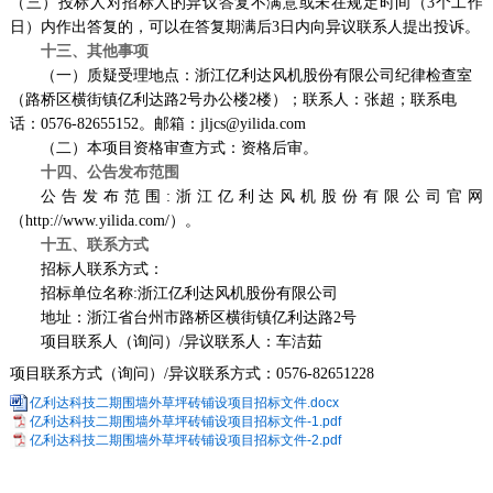
（三）
投标人对招标人的异议答复不满意
或
未在规定时间（
3个工作
日）内作出答复的，可以在答复期满后
3
日内
向异议联系人
提出投诉。
十三、其他事项
（
一
）
质疑受理地点：
浙江亿利达风机股份有限公司
纪律检查室
（
路桥区横街镇亿利达路
2号办公楼2楼
）；联系人：
张超
；联系电
话：
057
6
-8
2655152
。
邮箱：
jljcs@yilida.com
（
二
）
本项目资格审查方式：资格后审。
十四、公告发布范围
公告发布范围
:浙江亿利达风机股份有限公司官网
（http://www.yilida.com/）
。
十五、联系方式
招标人联系方式：
招标单位名称
:
浙江亿利达风机股份有限公司
地址：浙江省台州
市路桥区横街镇亿利达路
2号
项目联系人（询问）
/异议联系人
：
车洁茹
项目联系方式（询问）
/异议联系方式
：
0576-82651228
亿利达科技二期围墙外草坪砖铺设项目招标文件.docx
亿利达科技二期围墙外草坪砖铺设项目招标文件-1.pdf
亿利达科技二期围墙外草坪砖铺设项目招标文件-2.pdf