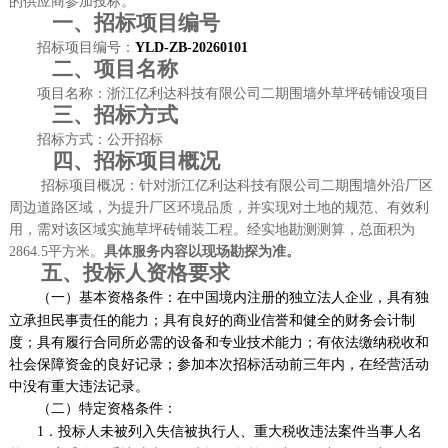
的供应商参加
投标。
一、
招标项目编号
招标项目编号：
YLD-ZB-20260101
二、
项目名称
项目名称：浙江亿利达科技有限公司二期围墙外草坪砖铺设项目
三、
招标方式
招标方式：公开
招标
四、招标项目概况
招标项目概况：针对浙江亿利达科技有限公司二期围墙外沿厂区
周边道路区域，为提升厂区环境品质，并实现对土地的规范、有效利
用，需对该区域实施草坪砖铺装工程。经实地勘测测算，总面积为
2864.5平方米。
具体服务内容以现场勘探为准。
五、投标人资格要求
（一）
基本资格条件：在中国境内注册的独立法人企业，具有独
立承担民事责任的能力；具有良好的商业信誉和健全的财务会计制
度；具有履行合同所必需的设备和专业技术能力；有依法缴纳税收和
社会保障资金的良好记录；参加本次招标活动前三年内，在经营活动
中没有重大违法记录。
（二）
特定资格条件：
1．
投标人未被列入失信被执行人、重大税收违法案件当事人名